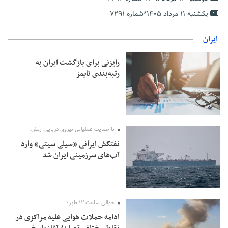
حمایت از مرزنشینان نباید به زیان تولید باشد/مواد اولیه با کولبری
وارد شود
یکشنبه ۱۱ مرداد ۱۴۰۵*شماره ۷۲۹۱
شایعه «معافیت سربازان فراری» تکذیب شد
ایران
امیر اکرمی‌نیا: ارتش کاملاً آماده است
رایزنی برای بازگشت ایران به
رتبه‌بندی تایمز
با حمایت عملیاتی نیروی دریایی ارتش؛
نفتکش ایرانی «سیلی سیتی» وارد
آب‌های سرزمینی ایران شد
حوالی ساعت ۱۲ ظهر؛
ادامه حملات هوایی علیه مراکزی در