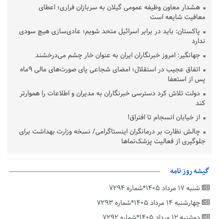
هشدار معاون وظیفه عمومی گیلان به سربازان فراری؛ اعطای
معافیت شایعه است
پاکستان: باید در برابر اسرائیل متحد شویم؛ عادی‌سازی هیچ سودی
ندارد
جهانگیر: امروز خبرنگاران ایران به عنوان خار چشم می‌درخشند
اتفاق عجیب در استقلال؛ امضای شجاعی پای صورت‌های مالی ٩ماه
پس از استعفا
دولت تلاش کرد دسترسی خبرنگاران به مدیران و اطلاعات را هموارتر
کند
از خیابان انسجام تا افتراق!
چالش نظارت بر درمانگران اینستاگرامی/ نسخه وزارت بهداشت برای
جلوگیری از فعالیت پزشک‌نماها
خبرنگارانی که جنگ را برای تاریخ نوشتند
پشتیبانی از زنجیره ارزش بادام زمینی در اولویت سیاست‌های
گیشه روز نامه
حمایتی گیلان است
شنبه ۱۷ مرداد ۱۴۰۵*شماره ۷۲۹۴
بخش دوم گفت‌وگوی پزشکیان با مردم امشب پخش می‌شود
چهارشنبه ۱۴ مرداد ۱۴۰۵*شماره ۷۲۹۳
جزئیات فعال‌سازی «کیف پول ایران» اعلام شد
دوشنبه ۱۲ مرداد ۱۴۰۵*شماره ۷۲۹۲