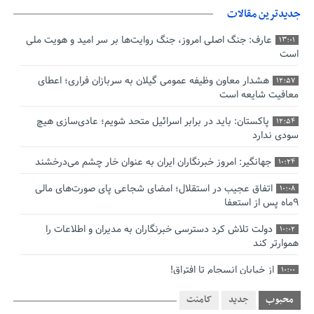
جدیدترین مقالات
عارف: جنگ اصلی امروز، جنگ روایت‌ها بر سر امید و هویت ملی
13:01
است
هشدار معاون وظیفه عمومی گیلان به سربازان فراری؛ اعطای
12:57
معافیت شایعه است
پاکستان: باید در برابر اسرائیل متحد شویم؛ عادی‌سازی هیچ
12:54
سودی ندارد
جهانگیر: امروز خبرنگاران ایران به عنوان خار چشم می‌درخشند
10:24
اتفاق عجیب در استقلال؛ امضای شجاعی پای صورت‌های مالی
10:08
٩ماه پس از استعفا
دولت تلاش کرد دسترسی خبرنگاران به مدیران و اطلاعات را
10:02
هموارتر کند
از خیابان انسجام تا افتراق!
10:00
چالش نظارت بر درمانگران اینستاگرامی/ نسخه وزارت بهداشت
9:48
محبوب
جدید
کامنت
برای جلوگیری از فعالیت پزشک‌نماها