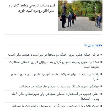
فیلم مستند تاریخی روابط گیلان و
استراخان روسیه کلید خورد
جديدترين ها
عارف: جنگ اصلی امروز، جنگ روایت‌ها بر سر امید و هویت ملی است
هشدار معاون وظیفه عمومی گیلان به سربازان فراری؛ اعطای معافیت
شایعه است
پاکستان: باید در برابر اسرائیل متحد شویم؛ عادی‌سازی هیچ سودی
ندارد
جهانگیر: امروز خبرنگاران ایران به عنوان خار چشم می‌درخشند
اتفاق عجیب در استقلال؛ امضای شجاعی پای صورت‌های مالی ٩ماه
پس از استعفا
دولت تلاش کرد دسترسی خبرنگاران به مدیران و اطلاعات را هموارتر