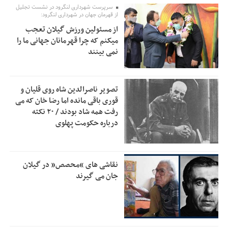
سرپرست شهرداری لنگرود در نشست تجلیل
از قهرمان جهان در شهرداری لنگرود:
خبرنگارانی که جنگ را برای تاریخ نوشتند
9:34
از مسئولین ورزش گیلان تعجب
پشتیبانی از زنجیره ارزش بادام زمینی در اولویت سیاست‌های
9:32
میکنم که چرا قهرمانان جهانی ما را
حمایتی گیلان است
نمی بینند
بخش دوم گفت‌وگوی پزشکیان با مردم امشب پخش می‌شود
12:46
جزئیات فعال‌سازی «کیف پول ایران» اعلام شد
12:33
تصویر ناصرالدین شاه روی قلیان و
قوری باقی مانده اما رضا خان که می
حمایت از مرزنشینان نباید به زیان تولید باشد/مواد اولیه با
12:30
رفت همه شاد بودند / ۲۰ نکته
کولبری وارد شود
درباره حکومت پهلوی
شایعه «معافیت سربازان فراری» تکذیب شد
11:05
امیر اکرمی‌نیا: ارتش کاملاً آماده است
11:04
نقاشی های “محصص” در گیلان
جان می گیرند