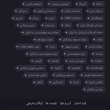
آستارا
آمریکا
آموزش و پرورش
ابراهیم رئیسی
ارسلان زارع
استاندار گیلان
استانداری گیلان
اسرائیل
اصولگرایان
انتخابات 1400
ایران
برجام
تحریم
تیم ملی فوتبال ایران
جنگ
جو بایدن
حسن روحانی
حمله آمریکا و اسرائیل به ایران
حمله رژیم صهیونیستی به ایران
دولت
دولت مسعود پزشکیان
دولت چهاردهم
دونالد ترامپ
رئیس جمهور
رشت
رهبر معظم انقلاب
روسیه
رژیم صهیونیستی
رژیم صهیونیستی اسرائیل
سلامت
شهرداری رشت
فوتبال
قزوین
قوه قضائیه
لاهیجان
لنگرود
مجلس شورای اسلامی
محمدجواد ظریف
مسعود پزشکیان
هادی حق شناس
واکسن کرونا
کرونا
گردشگری
گیلان
یونس رنجکش
فید اخبار
آب و هوا
قیمت ها
اوقات شرعی