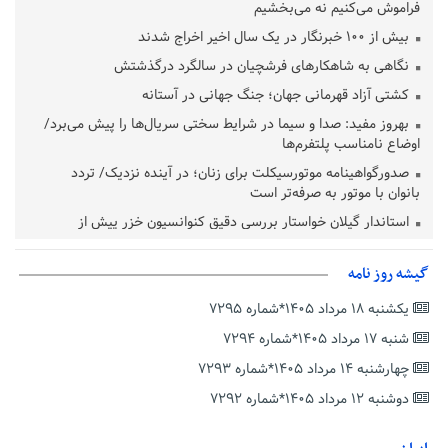
فراموش می‌کنیم نه می‌بخشیم
بیش از ۱۰۰ خبرنگار در یک سال اخیر اخراج شدند
نگاهی به شاهکارهای فرشچیان در سالگرد درگذشتش
کشتی آزاد قهرمانی جهان؛ جنگ جهانی در آستانه
بهروز مفید: صدا و سیما در شرایط سختی سریال‌ها را پیش می‌برد/
اوضاع نامناسب پلتفرم‌ها
صدورگواهینامه موتورسیکلت برای زنان؛ در آینده نزدیک/ تردد
بانوان با موتور به‌ صرفه‌تر است
استاندار گیلان خواستار بررسی دقیق کنوانسیون خزر پیش از
تصویب در مجلس شد
پزشکیان‌: بهترین زمان برای دستیابی به توافق شرایط کنونی است/از
گیشه روز نامه
حقوق ملت کوتاه نمی‌آییم
یکشنبه ۱۸ مرداد ۱۴۰۵*شماره ۷۲۹۵
عارف: جنگ اصلی امروز، جنگ روایت‌ها بر سر امید و هویت ملی
شنبه ۱۷ مرداد ۱۴۰۵*شماره ۷۲۹۴
است
چهارشنبه ۱۴ مرداد ۱۴۰۵*شماره ۷۲۹۳
هشدار معاون وظیفه عمومی گیلان به سربازان فراری؛ اعطای
معافیت شایعه است
دوشنبه ۱۲ مرداد ۱۴۰۵*شماره ۷۲۹۲
پاکستان: باید در برابر اسرائیل متحد شویم؛ عادی‌سازی هیچ سودی
ندارد