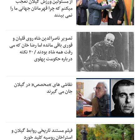
از مسئولین ورزش گیلان تعجب
پزشکیان‌: بهترین زمان برای دستیابی به توافق شرایط کنونی است/
0:51
میکنم که چرا قهرمانان جهانی ما را
از حقوق ملت کوتاه نمی‌آییم
نمی بینند
عارف: جنگ اصلی امروز، جنگ روایت‌ها بر سر امید و هویت ملی
13:01
است
تصویر ناصرالدین شاه روی قلیان و
هشدار معاون وظیفه عمومی گیلان به سربازان فراری؛ اعطای
12:57
قوری باقی مانده اما رضا خان که می
معافیت شایعه است
رفت همه شاد بودند / ۲۰ نکته
درباره حکومت پهلوی
پاکستان: باید در برابر اسرائیل متحد شویم؛ عادی‌سازی هیچ
12:54
سودی ندارد
جهانگیر: امروز خبرنگاران ایران به عنوان خار چشم می‌درخشند
10:24
نقاشی های “محصص” در گیلان
اتفاق عجیب در استقلال؛ امضای شجاعی پای صورت‌های مالی
جان می گیرند
10:08
٩ماه پس از استعفا
فیلم مستند تاریخی روابط گیلان و
استراخان روسیه کلید خورد