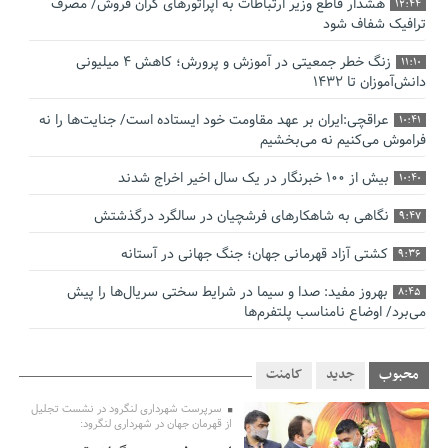
هشدار قاطع وزیر ارتباطات به اپراتورهای گران فروش/ مصرف
12:44
ترافیک شفاف شود
زنگ خطر جمعیتی در آموزش و پرورش؛ کاهش ۴ میلیونی
11:10
دانش‌آموزان تا ۱۴۳۲
عراقچی:ایران بر عهد مقاومت خود ایستاده است/ جنایت‌ها را نه
10:41
فراموش می‌کنیم نه می‌بخشیم
بیش از ۱۰۰ خبرنگار در یک سال اخیر اخراج شدند
10:40
نگاهی به شاهکارهای فرشچیان در سالگرد درگذشتش
9:47
کشتی آزاد قهرمانی جهان؛ جنگ جهانی در آستانه
9:36
بهروز مفید: صدا و سیما در شرایط سختی سریال‌ها را پیش
8:45
می‌برد/ اوضاع نامناسب پلتفرم‌ها
صدورگواهینامه موتورسیکلت برای زنان؛ در آینده نزدیک/ تردد
7:53
بانوان با موتور به‌ صرفه‌تر است
محبوب
جدید
کامنت
استاندار گیلان خواستار بررسی دقیق کنوانسیون خزر پیش از
سرپرست شهرداری لنگرود در نشست تجلیل
7:00
از قهرمان جهان در شهرداری لنگرود:
تصویب در مجلس شد