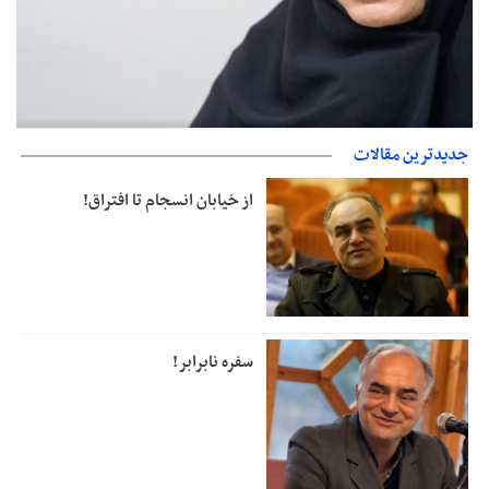
صدورگواهینامه موتورسیکلت برای زنان؛ در آینده نزدیک/ تردد بانوان با
جدیدترین مقالات
موتور به‌ صرفه‌تر است
از خیابان انسجام تا افتراق!
سفره نابرابر!