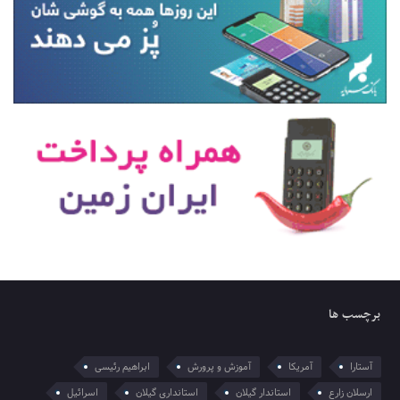
برچسب ها
آستارا
آمریکا
آموزش و پرورش
ابراهیم رئیسی
ارسلان زارع
استاندار گیلان
استانداری گیلان
اسرائیل