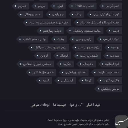
اصولگرایان
انتخابات 1400
ایران
برجام
تحریم
تیم ملی فوتبال ایران
جنگ
جو بایدن
حسن روحانی
حمله آمریکا و اسرائیل به ایران
حمله رژیم صهیونیستی به ایران
دولت
دولت مسعود پزشکیان
دولت چهاردهم
دونالد ترامپ
رئیس جمهور
رشت
رهبر معظم انقلاب
روسیه
رژیم صهیونیستی
رژیم صهیونیستی اسرائیل
سلامت
شهرداری رشت
فوتبال
قزوین
قوه قضائیه
لاهیجان
لنگرود
مجلس شورای اسلامی
محمدجواد ظریف
مسعود پزشکیان
هادی حق شناس
واکسن کرونا
کرونا
گردشگری
گیلان
یونس رنجکش
فید اخبار
آب و هوا
قیمت ها
اوقات شرعی
تمام حقوق این وب سایت برای معین نیوز محفوظ است.
نشر مطالب با ذکر نام معین نیوز بلامانع است.