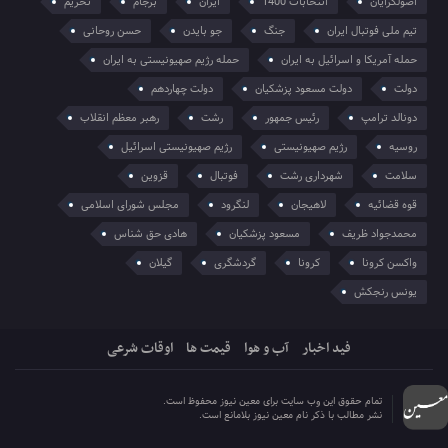
اصولگرایان
انتخابات 1400
ایران
برجام
تحریم
تیم ملی فوتبال ایران
جنگ
جو بایدن
حسن روحانی
حمله آمریکا و اسرائیل به ایران
حمله رژیم صهیونیستی به ایران
دولت
دولت مسعود پزشکیان
دولت چهاردهم
دونالد ترامپ
رئیس جمهور
رشت
رهبر معظم انقلاب
روسیه
رژیم صهیونیستی
رژیم صهیونیستی اسرائیل
سلامت
شهرداری رشت
فوتبال
قزوین
قوه قضائیه
لاهیجان
لنگرود
مجلس شورای اسلامی
محمدجواد ظریف
مسعود پزشکیان
هادی حق شناس
واکسن کرونا
کرونا
گردشگری
گیلان
یونس رنجکش
فید اخبار
آب و هوا
قیمت ها
اوقات شرعی
تمام حقوق این وب سایت برای معین نیوز محفوظ است.
نشر مطالب با ذکر نام معین نیوز بلامانع است.