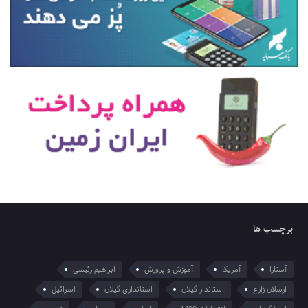
برچسب ها
آستارا
آمریکا
آموزش و پرورش
ابراهیم رئیسی
ارسلان زارع
استاندار گیلان
استانداری گیلان
اسرائیل