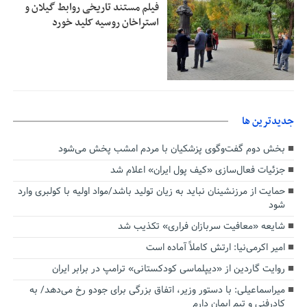
فیلم مستند تاریخی روابط گیلان و
استراخان روسیه کلید خورد
جديدترين ها
بخش دوم گفت‌وگوی پزشکیان با مردم امشب پخش می‌شود
جزئیات فعال‌سازی «کیف پول ایران» اعلام شد
حمایت از مرزنشینان نباید به زیان تولید باشد/مواد اولیه با کولبری وارد
شود
شایعه «معافیت سربازان فراری» تکذیب شد
امیر اکرمی‌نیا: ارتش کاملاً آماده است
روایت گاردین از «دیپلماسی کودکستانی» ترامپ در برابر ایران
میراسماعیلی: با دستور وزیر، اتفاق بزرگی برای جودو رخ می‌دهد/ به
کادرفنی و تیم ایمان دارم