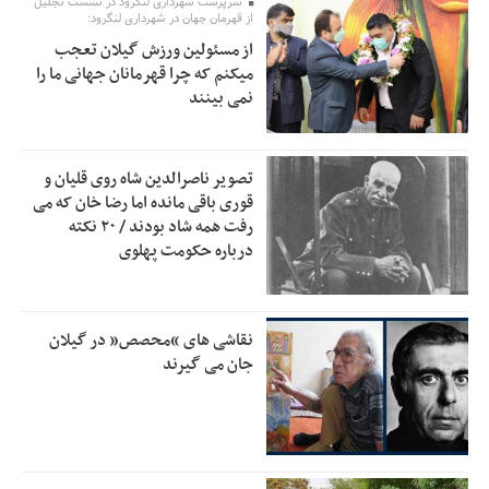
سرپرست شهرداری لنگرود در نشست تجلیل
اولویت‌های گیلان پرداخت شود
از قهرمان جهان در شهرداری لنگرود:
از مسئولین ورزش گیلان تعجب
زمان جلسه سرنوشت‌ساز هیات رئیسه فدراسیون فوتبال با حضور
2:53
میکنم که چرا قهرمانان جهانی ما را
قلعه‌نویی مشخص شد
نمی بینند
دفتر رهبر انقلاب: مطالب خارج از مراجع رسمی فاقد سندیت
2:50
است
تصویر ناصرالدین شاه روی قلیان و
بقائی: فضای مذاکرات فنی و سیاسی ایران و عمان درباره تنگه
2:46
قوری باقی مانده اما رضا خان که می
هرمز، مثبت است
رفت همه شاد بودند / ۲۰ نکته
درباره حکومت پهلوی
رئیس سازمان جهاد کشاورزی استان: کشاورزان گیلان نسبت به
1:30
دریافت یارانه کود اقدام کنند
تمدید مهلت اظهارنامه‌های مالیاتی سال ۱۴۰۴ تا پایان شهریورماه
1:00
نقاشی های “محصص” در گیلان
جان می گیرند