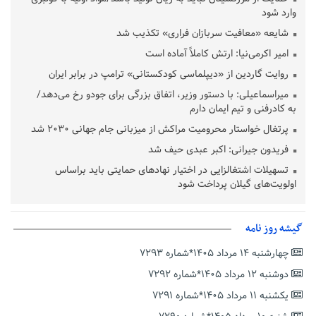
وارد شود
شایعه «معافیت سربازان فراری» تکذیب شد
امیر اکرمی‌نیا: ارتش کاملاً آماده است
روایت گاردین از «دیپلماسی کودکستانی» ترامپ در برابر ایران
میراسماعیلی: با دستور وزیر، اتفاق بزرگی برای جودو رخ می‌دهد/
به کادرفنی و تیم ایمان دارم
پرتغال خواستار محرومیت مراکش از میزبانی جام جهانی ۲۰۳۰ شد
فریدون جیرانی: اکبر عبدی حیف شد
تسهیلات اشتغالزایی در اختیار نهادهای حمایتی باید براساس
اولویت‌های گیلان پرداخت شود
زمان جلسه سرنوشت‌ساز هیات رئیسه فدراسیون فوتبال با حضور
قلعه‌نویی مشخص شد
گیشه روز نامه
دفتر رهبر انقلاب: مطالب خارج از مراجع رسمی فاقد سندیت است
چهارشنبه ۱۴ مرداد ۱۴۰۵*شماره ۷۲۹۳
بقائی: فضای مذاکرات فنی و سیاسی ایران و عمان درباره تنگه هرمز،
مثبت است
دوشنبه ۱۲ مرداد ۱۴۰۵*شماره ۷۲۹۲
رئیس سازمان جهاد کشاورزی استان: کشاورزان گیلان نسبت به
یکشنبه ۱۱ مرداد ۱۴۰۵*شماره ۷۲۹۱
دریافت یارانه کود اقدام کنند