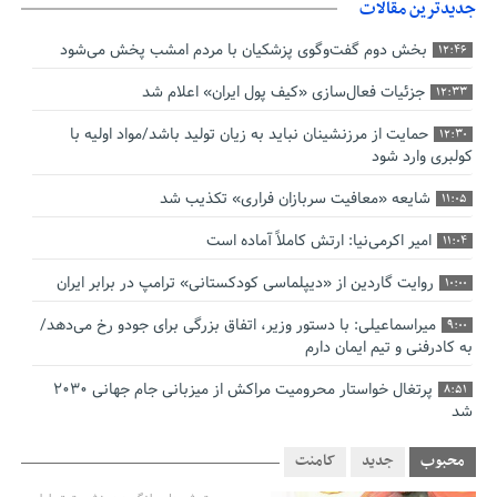
جدیدترین مقالات
بخش دوم گفت‌وگوی پزشکیان با مردم امشب پخش می‌شود
12:46
جزئیات فعال‌سازی «کیف پول ایران» اعلام شد
12:33
حمایت از مرزنشینان نباید به زیان تولید باشد/مواد اولیه با
12:30
کولبری وارد شود
شایعه «معافیت سربازان فراری» تکذیب شد
11:05
امیر اکرمی‌نیا: ارتش کاملاً آماده است
11:04
روایت گاردین از «دیپلماسی کودکستانی» ترامپ در برابر ایران
10:00
میراسماعیلی: با دستور وزیر، اتفاق بزرگی برای جودو رخ می‌دهد/
9:00
به کادرفنی و تیم ایمان دارم
پرتغال خواستار محرومیت مراکش از میزبانی جام جهانی ۲۰۳۰
8:51
شد
فریدون جیرانی: اکبر عبدی حیف شد
8:41
محبوب
جدید
کامنت
تسهیلات اشتغالزایی در اختیار نهادهای حمایتی باید براساس
0:58