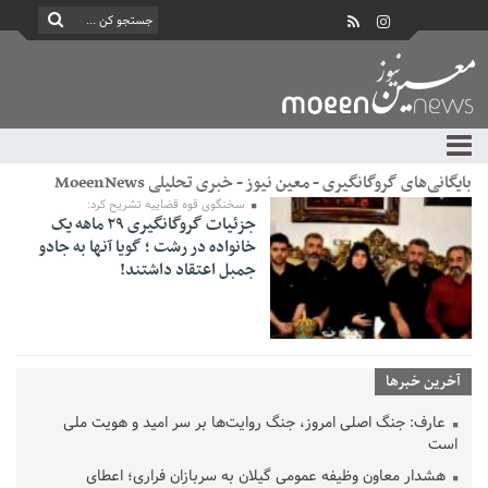
بایگانی‌های گروگانگیری - معین نیوز - خبری تحلیلی MoeenNews
سخنگوی قوه قضاییه تشریح کرد:
جزئیات گروگانگیری ۲۹ ماهه یک
خانواده در رشت ؛ گویا آنها به جادو
جمبل اعتقاد داشتند!
آخرین خبرها
عارف: جنگ اصلی امروز، جنگ روایت‌ها بر سر امید و هویت ملی
است
هشدار معاون وظیفه عمومی گیلان به سربازان فراری؛ اعطای