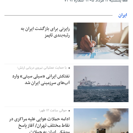
وارد شود
یکشنبه ۱۱ مرداد ۱۴۰۵*شماره ۷۲۹۱
شایعه «معافیت سربازان فراری» تکذیب شد
ایران
امیر اکرمی‌نیا: ارتش کاملاً آماده است
رایزنی برای بازگشت ایران به
رتبه‌بندی تایمز
با حمایت عملیاتی نیروی دریایی ارتش؛
نفتکش ایرانی «سیلی سیتی» وارد
آب‌های سرزمینی ایران شد
حوالی ساعت ۱۲ ظهر؛
ادامه حملات هوایی علیه مراکزی در
نقاط مختلف تهران/ آغاز پاسخ
موشکی ایران به حملات