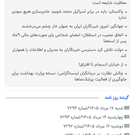
معافیت شایعه است
پاکستان: باید در برابر اسرائیل متحد شویم؛ عادی‌سازی هیچ سودی
ندارد
جهانگیر: امروز خبرنگاران ایران به عنوان خار چشم می‌درخشند
اتفاق عجیب در استقلال؛ امضای شجاعی پای صورت‌های مالی ٩ماه
پس از استعفا
دولت تلاش کرد دسترسی خبرنگاران به مدیران و اطلاعات را هموارتر
کند
از خیابان انسجام تا افتراق!
چالش نظارت بر درمانگران اینستاگرامی/ نسخه وزارت بهداشت برای
جلوگیری از فعالیت پزشک‌نماها
خبرنگارانی که جنگ را برای تاریخ نوشتند
پشتیبانی از زنجیره ارزش بادام زمینی در اولویت سیاست‌های
گیشه روز نامه
حمایتی گیلان است
شنبه ۱۷ مرداد ۱۴۰۵*شماره ۷۲۹۴
بخش دوم گفت‌وگوی پزشکیان با مردم امشب پخش می‌شود
چهارشنبه ۱۴ مرداد ۱۴۰۵*شماره ۷۲۹۳
جزئیات فعال‌سازی «کیف پول ایران» اعلام شد
دوشنبه ۱۲ مرداد ۱۴۰۵*شماره ۷۲۹۲
حمایت از مرزنشینان نباید به زیان تولید باشد/مواد اولیه با کولبری