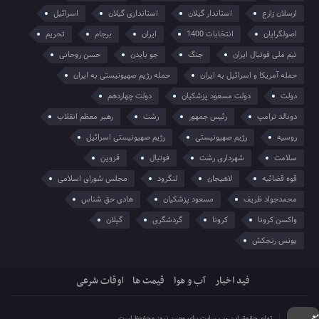
ارسلان زارع
استاندار گیلان
استانداری گیلان
اسرائیل
اصولگرایان
انتخابات 1400
ایران
برجام
تحریم
تیم ملی فوتبال ایران
جنگ
جو بایدن
حسن روحانی
حمله آمریکا و اسرائیل به ایران
حمله رژیم صهیونیستی به ایران
دولت
دولت مسعود پزشکیان
دولت چهاردهم
دونالد ترامپ
رئیس جمهور
رشت
رهبر معظم انقلاب
روسیه
رژیم صهیونیستی
رژیم صهیونیستی اسرائیل
سلامت
شهرداری رشت
فوتبال
قزوین
قوه قضائیه
لاهیجان
لنگرود
مجلس شورای اسلامی
محمدجواد ظریف
مسعود پزشکیان
هادی حق شناس
واکسن کرونا
کرونا
گردشگری
گیلان
یونس رنجکش
فید اخبار
آب و هوا
قیمت ها
اوقات شرعی
تمام حقوق این وب سایت برای معین نیوز محفوظ است.