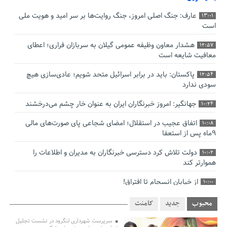
عارف: جنگ اصلی امروز، جنگ روایت‌ها بر سر امید و هویت ملی
13:01
است
هشدار معاون وظیفه عمومی گیلان به سربازان فراری؛ اعطای
12:57
معافیت شایعه است
پاکستان: باید در برابر اسرائیل متحد شویم؛ عادی‌سازی هیچ
12:54
سودی ندارد
جهانگیر: امروز خبرنگاران ایران به عنوان خار چشم می‌درخشند
10:24
اتفاق عجیب در استقلال؛ امضای شجاعی پای صورت‌های مالی
10:08
٩ماه پس از استعفا
دولت تلاش کرد دسترسی خبرنگاران به مدیران و اطلاعات را
10:02
هموارتر کند
از خیابان انسجام تا افتراق!
10:00
چالش نظارت بر درمانگران اینستاگرامی/ نسخه وزارت بهداشت
9:48
محبوب
جدید
کامنت
برای جلوگیری از فعالیت پزشک‌نماها
سرپرست شهرداری لنگرود در نشست تجلیل