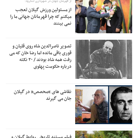
از قهرمان جهان در شهرداری لنگرود:
خبرنگارانی که جنگ را برای تاریخ نوشتند
9:34
از مسئولین ورزش گیلان تعجب
پشتیبانی از زنجیره ارزش بادام زمینی در اولویت سیاست‌های
9:32
میکنم که چرا قهرمانان جهانی ما را
حمایتی گیلان است
نمی بینند
بخش دوم گفت‌وگوی پزشکیان با مردم امشب پخش می‌شود
12:46
جزئیات فعال‌سازی «کیف پول ایران» اعلام شد
12:33
تصویر ناصرالدین شاه روی قلیان و
قوری باقی مانده اما رضا خان که می
حمایت از مرزنشینان نباید به زیان تولید باشد/مواد اولیه با
12:30
رفت همه شاد بودند / ۲۰ نکته
کولبری وارد شود
درباره حکومت پهلوی
شایعه «معافیت سربازان فراری» تکذیب شد
11:05
امیر اکرمی‌نیا: ارتش کاملاً آماده است
11:04
نقاشی های “محصص” در گیلان
جان می گیرند
فیلم مستند تاریخی روابط گیلان و