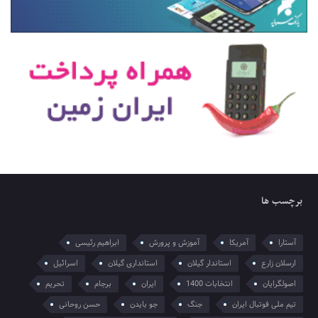
برچسب ها
آستارا
آمریکا
آموزش و پرورش
ابراهیم رئیسی
ارسلان زارع
استاندار گیلان
استانداری گیلان
اسرائیل
اصولگرایان
انتخابات 1400
ایران
برجام
تحریم
تیم ملی فوتبال ایران
جنگ
جو بایدن
حسن روحانی