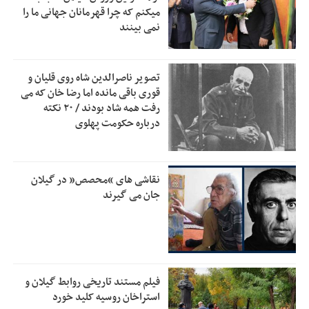
زمان جلسه سرنوشت‌ساز هیات رئیسه فدراسیون فوتبال با حضور
2:53
میکنم که چرا قهرمانان جهانی ما را
قلعه‌نویی مشخص شد
نمی بینند
دفتر رهبر انقلاب: مطالب خارج از مراجع رسمی فاقد سندیت
2:50
است
تصویر ناصرالدین شاه روی قلیان و
بقائی: فضای مذاکرات فنی و سیاسی ایران و عمان درباره تنگه
2:46
قوری باقی مانده اما رضا خان که می
هرمز، مثبت است
رفت همه شاد بودند / ۲۰ نکته
درباره حکومت پهلوی
رئیس سازمان جهاد کشاورزی استان: کشاورزان گیلان نسبت به
1:30
دریافت یارانه کود اقدام کنند
تمدید مهلت اظهارنامه‌های مالیاتی سال ۱۴۰۴ تا پایان شهریورماه
1:00
نقاشی های “محصص” در گیلان
جان می گیرند
فیلم مستند تاریخی روابط گیلان و
استراخان روسیه کلید خورد