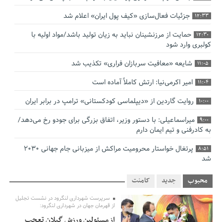
جزئیات فعال‌سازی «کیف پول ایران» اعلام شد
12:33
حمایت از مرزنشینان نباید به زیان تولید باشد/مواد اولیه با
12:30
کولبری وارد شود
شایعه «معافیت سربازان فراری» تکذیب شد
11:05
امیر اکرمی‌نیا: ارتش کاملاً آماده است
11:04
روایت گاردین از «دیپلماسی کودکستانی» ترامپ در برابر ایران
10:00
میراسماعیلی: با دستور وزیر، اتفاق بزرگی برای جودو رخ می‌دهد/
9:00
به کادرفنی و تیم ایمان دارم
پرتغال خواستار محرومیت مراکش از میزبانی جام جهانی ۲۰۳۰
8:51
شد
فریدون جیرانی: اکبر عبدی حیف شد
8:41
محبوب
جدید
کامنت
تسهیلات اشتغالزایی در اختیار نهادهای حمایتی باید براساس
0:58
سرپرست شهرداری لنگرود در نشست تجلیل
اولویت‌های گیلان پرداخت شود
از قهرمان جهان در شهرداری لنگرود:
از مسئولین ورزش گیلان تعجب