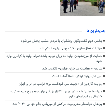
جديدترين ها
بخش دوم گفت‌وگوی پزشکیان با مردم امشب پخش می‌شود
جزئیات فعال‌سازی «کیف پول ایران» اعلام شد
حمایت از مرزنشینان نباید به زیان تولید باشد/مواد اولیه با کولبری وارد
شود
شایعه «معافیت سربازان فراری» تکذیب شد
امیر اکرمی‌نیا: ارتش کاملاً آماده است
روایت گاردین از «دیپلماسی کودکستانی» ترامپ در برابر ایران
میراسماعیلی: با دستور وزیر، اتفاق بزرگی برای جودو رخ می‌دهد/ به
کادرفنی و تیم ایمان دارم
پرتغال خواستار محرومیت مراکش از میزبانی جام جهانی ۲۰۳۰ شد