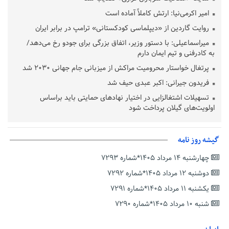
امیر اکرمی‌نیا: ارتش کاملاً آماده است
روایت گاردین از «دیپلماسی کودکستانی» ترامپ در برابر ایران
میراسماعیلی: با دستور وزیر، اتفاق بزرگی برای جودو رخ می‌دهد/
به کادرفنی و تیم ایمان دارم
پرتغال خواستار محرومیت مراکش از میزبانی جام جهانی ۲۰۳۰ شد
فریدون جیرانی: اکبر عبدی حیف شد
تسهیلات اشتغالزایی در اختیار نهادهای حمایتی باید براساس
اولویت‌های گیلان پرداخت شود
زمان جلسه سرنوشت‌ساز هیات رئیسه فدراسیون فوتبال با حضور
قلعه‌نویی مشخص شد
گیشه روز نامه
دفتر رهبر انقلاب: مطالب خارج از مراجع رسمی فاقد سندیت است
چهارشنبه ۱۴ مرداد ۱۴۰۵*شماره ۷۲۹۳
بقائی: فضای مذاکرات فنی و سیاسی ایران و عمان درباره تنگه هرمز،
مثبت است
دوشنبه ۱۲ مرداد ۱۴۰۵*شماره ۷۲۹۲
رئیس سازمان جهاد کشاورزی استان: کشاورزان گیلان نسبت به
یکشنبه ۱۱ مرداد ۱۴۰۵*شماره ۷۲۹۱
دریافت یارانه کود اقدام کنند
شنبه ۱۰ مرداد ۱۴۰۵*شماره ۷۲۹۰
تمدید مهلت اظهارنامه‌های مالیاتی سال ۱۴۰۴ تا پایان شهریورماه