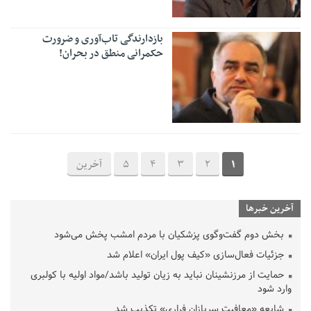
بازدارندگی تاب‌آوری و ضرورت
حکمرانی منطق در بحران!
1
2
3
4
5
آخرین
آخرین خبرها
بخش دوم گفت‌وگوی پزشکیان با مردم امشب پخش می‌شود
جزئیات فعال‌سازی «کیف پول ایران» اعلام شد
حمایت از مرزنشینان نباید به زیان تولید باشد/مواد اولیه با کولبری
وارد شود
شایعه «معافیت سربازان فراری» تکذیب شد