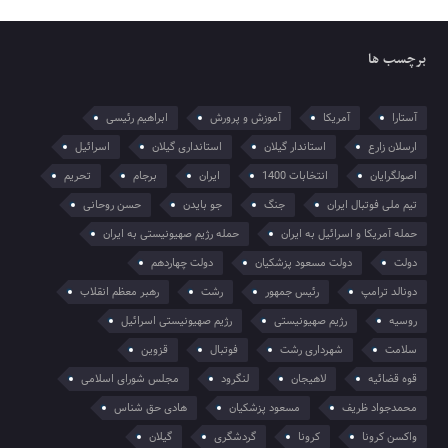
برچسب ها
آستارا
آمریکا
آموزش و پرورش
ابراهیم رئیسی
ارسلان زارع
استاندار گیلان
استانداری گیلان
اسرائیل
اصولگرایان
انتخابات 1400
ایران
برجام
تحریم
تیم ملی فوتبال ایران
جنگ
جو بایدن
حسن روحانی
حمله آمریکا و اسرائیل به ایران
حمله رژیم صهیونیستی به ایران
دولت
دولت مسعود پزشکیان
دولت چهاردهم
دونالد ترامپ
رئیس جمهور
رشت
رهبر معظم انقلاب
روسیه
رژیم صهیونیستی
رژیم صهیونیستی اسرائیل
سلامت
شهرداری رشت
فوتبال
قزوین
قوه قضائیه
لاهیجان
لنگرود
مجلس شورای اسلامی
محمدجواد ظریف
مسعود پزشکیان
هادی حق شناس
واکسن کرونا
کرونا
گردشگری
گیلان