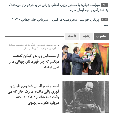
میراسماعیلی: با دستور وزیر، اتفاق بزرگی برای جودو رخ می‌دهد/
9:00
به کادرفنی و تیم ایمان دارم
پرتغال خواستار محرومیت مراکش از میزبانی جام جهانی ۲۰۳۰
8:51
شد
فریدون جیرانی: اکبر عبدی حیف شد
8:41
محبوب
جدید
کامنت
تسهیلات اشتغالزایی در اختیار نهادهای حمایتی باید براساس
0:58
سرپرست شهرداری لنگرود در نشست تجلیل
اولویت‌های گیلان پرداخت شود
از قهرمان جهان در شهرداری لنگرود:
از مسئولین ورزش گیلان تعجب
زمان جلسه سرنوشت‌ساز هیات رئیسه فدراسیون فوتبال با حضور
2:53
میکنم که چرا قهرمانان جهانی ما را
قلعه‌نویی مشخص شد
نمی بینند
دفتر رهبر انقلاب: مطالب خارج از مراجع رسمی فاقد سندیت
2:50
است
تصویر ناصرالدین شاه روی قلیان و
بقائی: فضای مذاکرات فنی و سیاسی ایران و عمان درباره تنگه
2:46
قوری باقی مانده اما رضا خان که می
هرمز، مثبت است
رفت همه شاد بودند / ۲۰ نکته
درباره حکومت پهلوی
رئیس سازمان جهاد کشاورزی استان: کشاورزان گیلان نسبت به
1:30
دریافت یارانه کود اقدام کنند