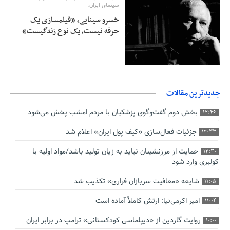
سینمای ایران؛
خسرو سینایی، «فیلمسازی یک
حرفه نیست، یک نوع زندگیست»
جدیدترین مقالات
بخش دوم گفت‌وگوی پزشکیان با مردم امشب پخش می‌شود
12:46
جزئیات فعال‌سازی «کیف پول ایران» اعلام شد
12:33
حمایت از مرزنشینان نباید به زیان تولید باشد/مواد اولیه با
12:30
کولبری وارد شود
شایعه «معافیت سربازان فراری» تکذیب شد
11:05
امیر اکرمی‌نیا: ارتش کاملاً آماده است
11:04
روایت گاردین از «دیپلماسی کودکستانی» ترامپ در برابر ایران
10:00