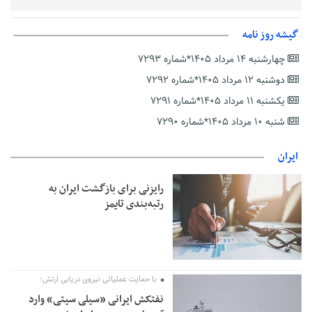
زمان جلسه سرنوشت‌ساز هیات رئیسه فدراسیون فوتبال با حضور
قلعه‌نویی مشخص شد
گیشه روز نامه
دفتر رهبر انقلاب: مطالب خارج از مراجع رسمی فاقد سندیت است
چهارشنبه ۱۴ مرداد ۱۴۰۵*شماره ۷۲۹۳
بقائی: فضای مذاکرات فنی و سیاسی ایران و عمان درباره تنگه هرمز،
مثبت است
دوشنبه ۱۲ مرداد ۱۴۰۵*شماره ۷۲۹۲
رئیس سازمان جهاد کشاورزی استان: کشاورزان گیلان نسبت به
یکشنبه ۱۱ مرداد ۱۴۰۵*شماره ۷۲۹۱
دریافت یارانه کود اقدام کنند
شنبه ۱۰ مرداد ۱۴۰۵*شماره ۷۲۹۰
تمدید مهلت اظهارنامه‌های مالیاتی سال ۱۴۰۴ تا پایان شهریورماه
ایران
رایزنی برای بازگشت ایران به
رتبه‌بندی تایمز
با حمایت عملیاتی نیروی دریایی ارتش؛
نفتکش ایرانی «سیلی سیتی» وارد