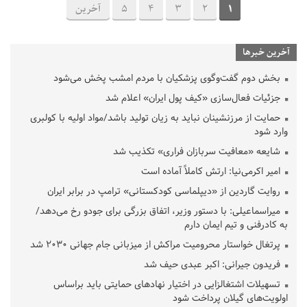
1
2
3
4
5
آخرین
آخرین خبرها
بخش دوم گفت‌وگوی پزشکیان با مردم امشب پخش می‌شود
جزئیات فعال‌سازی «کیف پول ایران» اعلام شد
حمایت از مرزنشینان نباید به زیان تولید باشد/مواد اولیه با کولبری
وارد شود
شایعه «معافیت سربازان فراری» تکذیب شد
امیر اکرمی‌نیا: ارتش کاملاً آماده است
روایت گاردین از «دیپلماسی کودکستانی» ترامپ در برابر ایران
میراسماعیلی: با دستور وزیر، اتفاق بزرگی برای جودو رخ می‌دهد/
به کادرفنی و تیم ایمان دارم
پرتغال خواستار محرومیت مراکش از میزبانی جام جهانی ۲۰۳۰ شد
فریدون جیرانی: اکبر عبدی حیف شد
تسهیلات اشتغالزایی در اختیار نهادهای حمایتی باید براساس
اولویت‌های گیلان پرداخت شود