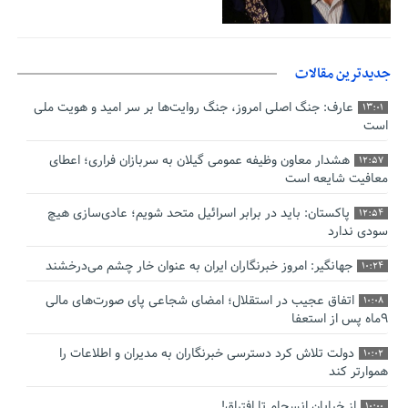
جدیدترین مقالات
عارف: جنگ اصلی امروز، جنگ روایت‌ها بر سر امید و هویت ملی
13:01
است
هشدار معاون وظیفه عمومی گیلان به سربازان فراری؛ اعطای
12:57
معافیت شایعه است
پاکستان: باید در برابر اسرائیل متحد شویم؛ عادی‌سازی هیچ
12:54
سودی ندارد
جهانگیر: امروز خبرنگاران ایران به عنوان خار چشم می‌درخشند
10:24
اتفاق عجیب در استقلال؛ امضای شجاعی پای صورت‌های مالی
10:08
٩ماه پس از استعفا
دولت تلاش کرد دسترسی خبرنگاران به مدیران و اطلاعات را
10:02
هموارتر کند
از خیابان انسجام تا افتراق!
10:00