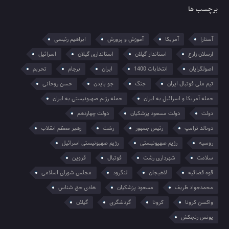
برچسب ها
آستارا
آمریکا
آموزش و پرورش
ابراهیم رئیسی
ارسلان زارع
استاندار گیلان
استانداری گیلان
اسرائیل
اصولگرایان
انتخابات 1400
ایران
برجام
تحریم
تیم ملی فوتبال ایران
جنگ
جو بایدن
حسن روحانی
حمله آمریکا و اسرائیل به ایران
حمله رژیم صهیونیستی به ایران
دولت
دولت مسعود پزشکیان
دولت چهاردهم
دونالد ترامپ
رئیس جمهور
رشت
رهبر معظم انقلاب
روسیه
رژیم صهیونیستی
رژیم صهیونیستی اسرائیل
سلامت
شهرداری رشت
فوتبال
قزوین
قوه قضائیه
لاهیجان
لنگرود
مجلس شورای اسلامی
محمدجواد ظریف
مسعود پزشکیان
هادی حق شناس
واکسن کرونا
کرونا
گردشگری
گیلان
یونس رنجکش