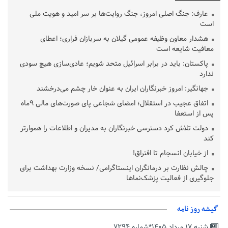
عارف: جنگ اصلی امروز، جنگ روایت‌ها بر سر امید و هویت ملی
است
هشدار معاون وظیفه عمومی گیلان به سربازان فراری؛ اعطای
معافیت شایعه است
پاکستان: باید در برابر اسرائیل متحد شویم؛ عادی‌سازی هیچ سودی
ندارد
جهانگیر: امروز خبرنگاران ایران به عنوان خار چشم می‌درخشند
اتفاق عجیب در استقلال؛ امضای شجاعی پای صورت‌های مالی ٩ماه
پس از استعفا
دولت تلاش کرد دسترسی خبرنگاران به مدیران و اطلاعات را هموارتر
کند
از خیابان انسجام تا افتراق!
چالش نظارت بر درمانگران اینستاگرامی/ نسخه وزارت بهداشت برای
جلوگیری از فعالیت پزشک‌نماها
خبرنگارانی که جنگ را برای تاریخ نوشتند
پشتیبانی از زنجیره ارزش بادام زمینی در اولویت سیاست‌های
گیشه روز نامه
حمایتی گیلان است
شنبه ۱۷ مرداد ۱۴۰۵*شماره ۷۲۹۴