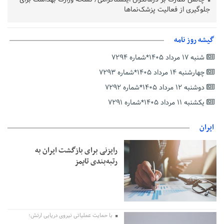
جلوگیری از فعالیت پزشک‌نماها
خبرنگارانی که جنگ را برای تاریخ نوشتند
پشتیبانی از زنجیره ارزش بادام زمینی در اولویت سیاست‌های
گیشه روز نامه
حمایتی گیلان است
شنبه ۱۷ مرداد ۱۴۰۵*شماره ۷۲۹۴
بخش دوم گفت‌وگوی پزشکیان با مردم امشب پخش می‌شود
چهارشنبه ۱۴ مرداد ۱۴۰۵*شماره ۷۲۹۳
جزئیات فعال‌سازی «کیف پول ایران» اعلام شد
دوشنبه ۱۲ مرداد ۱۴۰۵*شماره ۷۲۹۲
حمایت از مرزنشینان نباید به زیان تولید باشد/مواد اولیه با کولبری
وارد شود
یکشنبه ۱۱ مرداد ۱۴۰۵*شماره ۷۲۹۱
شایعه «معافیت سربازان فراری» تکذیب شد
ایران
امیر اکرمی‌نیا: ارتش کاملاً آماده است
رایزنی برای بازگشت ایران به
رتبه‌بندی تایمز
با حمایت عملیاتی نیروی دریایی ارتش؛