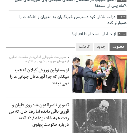
٩ماه پس از استعفا
دولت تلاش کرد دسترسی خبرنگاران به مدیران و اطلاعات را
10:02
هموارتر کند
از خیابان انسجام تا افتراق!
10:00
چالش نظارت بر درمانگران اینستاگرامی/ نسخه وزارت بهداشت
9:48
محبوب
جدید
کامنت
برای جلوگیری از فعالیت پزشک‌نماها
سرپرست شهرداری لنگرود در نشست تجلیل
از قهرمان جهان در شهرداری لنگرود:
خبرنگارانی که جنگ را برای تاریخ نوشتند
9:34
از مسئولین ورزش گیلان تعجب
پشتیبانی از زنجیره ارزش بادام زمینی در اولویت سیاست‌های
9:32
میکنم که چرا قهرمانان جهانی ما را
حمایتی گیلان است
نمی بینند
بخش دوم گفت‌وگوی پزشکیان با مردم امشب پخش می‌شود
12:46
جزئیات فعال‌سازی «کیف پول ایران» اعلام شد
12:33
تصویر ناصرالدین شاه روی قلیان و
قوری باقی مانده اما رضا خان که می
حمایت از مرزنشینان نباید به زیان تولید باشد/مواد اولیه با
12:30
رفت همه شاد بودند / ۲۰ نکته
کولبری وارد شود
درباره حکومت پهلوی
شایعه «معافیت سربازان فراری» تکذیب شد
11:05