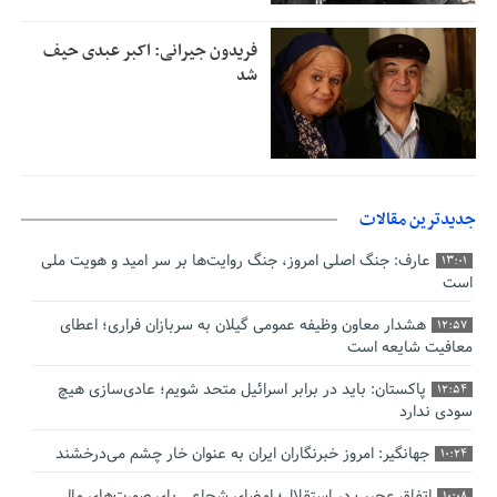
فریدون جیرانی: اکبر عبدی حیف
شد
جدیدترین مقالات
عارف: جنگ اصلی امروز، جنگ روایت‌ها بر سر امید و هویت ملی
13:01
است
هشدار معاون وظیفه عمومی گیلان به سربازان فراری؛ اعطای
12:57
معافیت شایعه است
پاکستان: باید در برابر اسرائیل متحد شویم؛ عادی‌سازی هیچ
12:54
سودی ندارد
جهانگیر: امروز خبرنگاران ایران به عنوان خار چشم می‌درخشند
10:24
اتفاق عجیب در استقلال؛ امضای شجاعی پای صورت‌های مالی
10:08