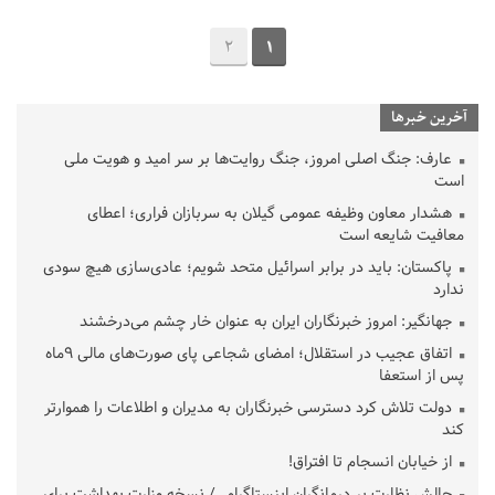
2
1
آخرین خبرها
عارف: جنگ اصلی امروز، جنگ روایت‌ها بر سر امید و هویت ملی
است
هشدار معاون وظیفه عمومی گیلان به سربازان فراری؛ اعطای
معافیت شایعه است
پاکستان: باید در برابر اسرائیل متحد شویم؛ عادی‌سازی هیچ سودی
ندارد
جهانگیر: امروز خبرنگاران ایران به عنوان خار چشم می‌درخشند
اتفاق عجیب در استقلال؛ امضای شجاعی پای صورت‌های مالی ٩ماه
پس از استعفا
دولت تلاش کرد دسترسی خبرنگاران به مدیران و اطلاعات را هموارتر
کند
از خیابان انسجام تا افتراق!
چالش نظارت بر درمانگران اینستاگرامی/ نسخه وزارت بهداشت برای