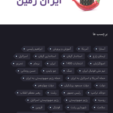
برچسب ها
آستارا
آمریکا
آموزش و پرورش
ابراهیم رئیسی
ارسلان زارع
استاندار گیلان
استانداری گیلان
اسرائیل
اصولگرایان
انتخابات 1400
ایران
برجام
تحریم
تیم ملی فوتبال ایران
جنگ
جو بایدن
حسن روحانی
حمله آمریکا و اسرائیل به ایران
حمله رژیم صهیونیستی به ایران
دولت
دولت مسعود پزشکیان
دولت چهاردهم
دونالد ترامپ
رئیس جمهور
رشت
رهبر معظم انقلاب
روسیه
رژیم صهیونیستی
رژیم صهیونیستی اسرائیل
سلامت
شهرداری رشت
فوتبال
قزوین