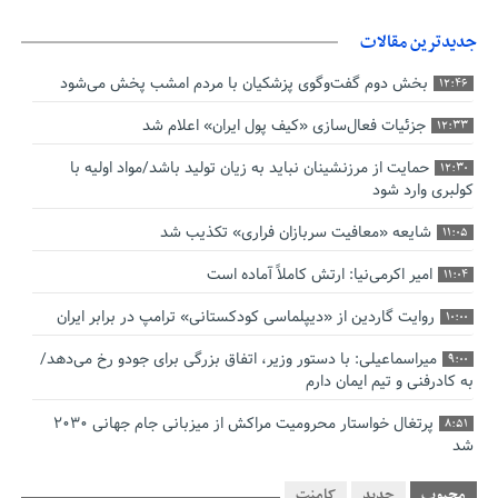
جدیدترین مقالات
بخش دوم گفت‌وگوی پزشکیان با مردم امشب پخش می‌شود
12:46
جزئیات فعال‌سازی «کیف پول ایران» اعلام شد
12:33
حمایت از مرزنشینان نباید به زیان تولید باشد/مواد اولیه با
12:30
کولبری وارد شود
شایعه «معافیت سربازان فراری» تکذیب شد
11:05
امیر اکرمی‌نیا: ارتش کاملاً آماده است
11:04
روایت گاردین از «دیپلماسی کودکستانی» ترامپ در برابر ایران
10:00
میراسماعیلی: با دستور وزیر، اتفاق بزرگی برای جودو رخ می‌دهد/
9:00
به کادرفنی و تیم ایمان دارم
پرتغال خواستار محرومیت مراکش از میزبانی جام جهانی ۲۰۳۰
8:51
شد
فریدون جیرانی: اکبر عبدی حیف شد
8:41
محبوب
جدید
کامنت