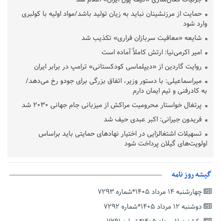
حمایت از مرزنشینان نباید به زیان تولید باشد/مواد اولیه با کولبری
وارد شود
شایعه «معافیت سربازان فراری» تکذیب شد
امیر اکرمی‌نیا: ارتش کاملاً آماده است
روایت گاردین از «دیپلماسی کودکستانی» ترامپ در برابر ایران
میراسماعیلی: با دستور وزیر، اتفاق بزرگی برای جودو رخ می‌دهد/
به کادرفنی و تیم ایمان دارم
پرتغال خواستار محرومیت مراکش از میزبانی جام جهانی ۲۰۳۰ شد
فریدون جیرانی: اکبر عبدی حیف شد
تسهیلات اشتغالزایی در اختیار نهادهای حمایتی باید براساس
اولویت‌های گیلان پرداخت شود
زمان جلسه سرنوشت‌ساز هیات رئیسه فدراسیون فوتبال با حضور
قلعه‌نویی مشخص شد
گیشه روز نامه
دفتر رهبر انقلاب: مطالب خارج از مراجع رسمی فاقد سندیت است
چهارشنبه ۱۴ مرداد ۱۴۰۵*شماره ۷۲۹۳
بقائی: فضای مذاکرات فنی و سیاسی ایران و عمان درباره تنگه هرمز،
مثبت است
دوشنبه ۱۲ مرداد ۱۴۰۵*شماره ۷۲۹۲
رئیس سازمان جهاد کشاورزی استان: کشاورزان گیلان نسبت به