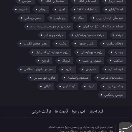
ارسلان زارع
استاندار گیلان
استانداری گیلان
اسرائیل
اصولگرایان
انتخابات 1400
ایران
برجام
تحریم
تیم ملی فوتبال ایران
جنگ
جو بایدن
حسن روحانی
حمله آمریکا و اسرائیل به ایران
حمله رژیم صهیونیستی به ایران
دولت
دولت مسعود پزشکیان
دولت چهاردهم
دونالد ترامپ
رئیس جمهور
رشت
رهبر معظم انقلاب
روسیه
رژیم صهیونیستی
رژیم صهیونیستی اسرائیل
سلامت
شهرداری رشت
فوتبال
قزوین
قوه قضائیه
لاهیجان
لنگرود
مجلس شورای اسلامی
محمدجواد ظریف
مسعود پزشکیان
هادی حق شناس
واکسن کرونا
کرونا
گردشگری
گیلان
یونس رنجکش
فید اخبار
آب و هوا
قیمت ها
اوقات شرعی
تمام حقوق این وب سایت برای معین نیوز محفوظ است.
نشر مطالب با ذکر نام معین نیوز بلامانع است.