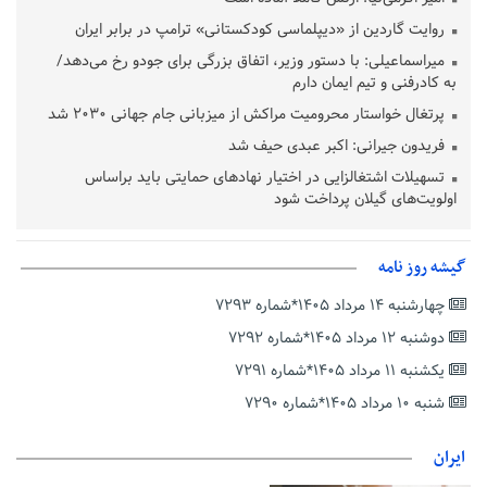
روایت گاردین از «دیپلماسی کودکستانی» ترامپ در برابر ایران
میراسماعیلی: با دستور وزیر، اتفاق بزرگی برای جودو رخ می‌دهد/
به کادرفنی و تیم ایمان دارم
پرتغال خواستار محرومیت مراکش از میزبانی جام جهانی ۲۰۳۰ شد
فریدون جیرانی: اکبر عبدی حیف شد
تسهیلات اشتغالزایی در اختیار نهادهای حمایتی باید براساس
اولویت‌های گیلان پرداخت شود
زمان جلسه سرنوشت‌ساز هیات رئیسه فدراسیون فوتبال با حضور
قلعه‌نویی مشخص شد
گیشه روز نامه
دفتر رهبر انقلاب: مطالب خارج از مراجع رسمی فاقد سندیت است
چهارشنبه ۱۴ مرداد ۱۴۰۵*شماره ۷۲۹۳
بقائی: فضای مذاکرات فنی و سیاسی ایران و عمان درباره تنگه هرمز،
مثبت است
دوشنبه ۱۲ مرداد ۱۴۰۵*شماره ۷۲۹۲
رئیس سازمان جهاد کشاورزی استان: کشاورزان گیلان نسبت به
یکشنبه ۱۱ مرداد ۱۴۰۵*شماره ۷۲۹۱
دریافت یارانه کود اقدام کنند
شنبه ۱۰ مرداد ۱۴۰۵*شماره ۷۲۹۰
تمدید مهلت اظهارنامه‌های مالیاتی سال ۱۴۰۴ تا پایان شهریورماه
ایران