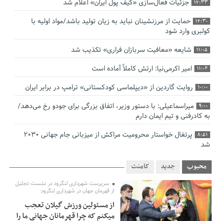
جزئیات فعال‌سازی «کیف پول ایران» اعلام شد
12:33
حمایت از مرزنشینان نباید به زیان تولید باشد/مواد اولیه با
12:30
کولبری وارد شود
شایعه «معافیت سربازان فراری» تکذیب شد
11:05
امیر اکرمی‌نیا: ارتش کاملاً آماده است
11:04
روایت گاردین از «دیپلماسی کودکستانی» ترامپ در برابر ایران
10:00
میراسماعیلی: با دستور وزیر، اتفاق بزرگی برای جودو رخ می‌دهد/
9:00
به کادرفنی و تیم ایمان دارم
پرتغال خواستار محرومیت مراکش از میزبانی جام جهانی ۲۰۳۰
8:51
شد
فریدون جیرانی: اکبر عبدی حیف شد
8:41
محبوب
جدید
کامنت
تسهیلات اشتغالزایی در اختیار نهادهای حمایتی باید براساس
0:58
سرپرست شهرداری لنگرود در نشست تجلیل
اولویت‌های گیلان پرداخت شود
از قهرمان جهان در شهرداری لنگرود:
از مسئولین ورزش گیلان تعجب
زمان جلسه سرنوشت‌ساز هیات رئیسه فدراسیون فوتبال با حضور
2:53
میکنم که چرا قهرمانان جهانی ما را
قلعه‌نویی مشخص شد