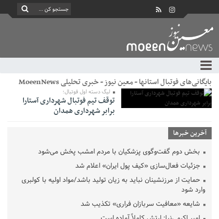
بایگانی‌های فوتبال استانها - معین نیوز - خبری تحلیلی MoeenNews
لیگ دسته اول فوتبال؛
توقف تیم فوتبال شهرداری آستارا
برابر شهرداری همدان
آخرین خبرها
بخش دوم گفت‌وگوی پزشکیان با مردم امشب پخش می‌شود
جزئیات فعال‌سازی «کیف پول ایران» اعلام شد
حمایت از مرزنشینان نباید به زیان تولید باشد/مواد اولیه با کولبری
وارد شود
شایعه «معافیت سربازان فراری» تکذیب شد
امیر اکرمی‌نیا: ارتش کاملاً آماده است