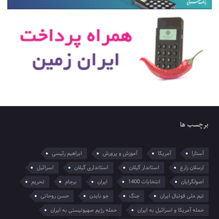
برچسب ها
آستارا
آمریکا
آموزش و پرورش
ابراهیم رئیسی
ارسلان زارع
استاندار گیلان
استانداری گیلان
اسرائیل
اصولگرایان
انتخابات 1400
ایران
برجام
تحریم
تیم ملی فوتبال ایران
جنگ
جو بایدن
حسن روحانی
حمله آمریکا و اسرائیل به ایران
حمله رژیم صهیونیستی به ایران