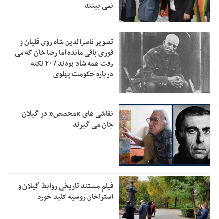
نمی بینند
دفتر رهبر انقلاب: مطالب خارج از مراجع رسمی فاقد سندیت
2:50
است
تصویر ناصرالدین شاه روی قلیان و
بقائی: فضای مذاکرات فنی و سیاسی ایران و عمان درباره تنگه
2:46
قوری باقی مانده اما رضا خان که می
هرمز، مثبت است
رفت همه شاد بودند / ۲۰ نکته
درباره حکومت پهلوی
رئیس سازمان جهاد کشاورزی استان: کشاورزان گیلان نسبت به
1:30
دریافت یارانه کود اقدام کنند
تمدید مهلت اظهارنامه‌های مالیاتی سال ۱۴۰۴ تا پایان شهریورماه
1:00
نقاشی های “محصص” در گیلان
جان می گیرند
فیلم مستند تاریخی روابط گیلان و
استراخان روسیه کلید خورد