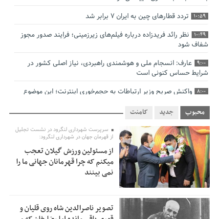
تردد قطارهای چین به ایران ۷ برابر شد
10:59
نظر رائد فریدزاده درباره فیلم‌های زیرزمینی؛ فرایند صدور مجوز
10:49
شفاف شود
عارف: انسجام ملی و هوشمندی راهبردی، نیاز اصلی کشور در
9:00
شرایط حساس کنونی است
واکنش صریح وزیر ارتباطات به حجم‌خوری اینترنت؛ این موضوع
8:00
خط قرمز من است
محبوب
جدید
کامنت
زمان پرداخت معوقات بازنشستگان تامین اجتماعی اعلام شد
7:00
سرپرست شهرداری لنگرود در نشست تجلیل
از قهرمان جهان در شهرداری لنگرود:
امید تازه برای ثبت جهانی ماسوله در سال ۲۰۲۷/ ماسوله در
6:46
انتظار ارزیابی مجدد ایکوموس
از مسئولین ورزش گیلان تعجب
میکنم که چرا قهرمانان جهانی ما را
طرد اتباع افغانستانی غیرمجاز تعطیل نشده/ خروج ۲ میلیون
0:50
نمی بینند
اتباع از فروردین ۱۴۰۴ تاکنون
هشدار قاطع وزیر ارتباطات به اپراتورهای گران فروش/ مصرف
12:44
ترافیک شفاف شود
تصویر ناصرالدین شاه روی قلیان و