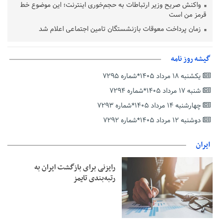
واکنش صریح وزیر ارتباطات به حجم‌خوری اینترنت؛ این موضوع خط
قرمز من است
زمان پرداخت معوقات بازنشستگان تامین اجتماعی اعلام شد
امید تازه برای ثبت جهانی ماسوله در سال ۲۰۲۷/ ماسوله در انتظار
ارزیابی مجدد ایکوموس
گیشه روز نامه
طرد اتباع افغانستانی غیرمجاز تعطیل نشده/ خروج ۲ میلیون اتباع
یکشنبه ۱۸ مرداد ۱۴۰۵*شماره ۷۲۹۵
از فروردین ۱۴۰۴ تاکنون
شنبه ۱۷ مرداد ۱۴۰۵*شماره ۷۲۹۴
هشدار قاطع وزیر ارتباطات به اپراتورهای گران فروش/ مصرف
ترافیک شفاف شود
چهارشنبه ۱۴ مرداد ۱۴۰۵*شماره ۷۲۹۳
زنگ خطر جمعیتی در آموزش و پرورش؛ کاهش ۴ میلیونی
دوشنبه ۱۲ مرداد ۱۴۰۵*شماره ۷۲۹۲
دانش‌آموزان تا ۱۴۳۲
عراقچی:ایران بر عهد مقاومت خود ایستاده است/ جنایت‌ها را نه
ایران
فراموش می‌کنیم نه می‌بخشیم
بیش از ۱۰۰ خبرنگار در یک سال اخیر اخراج شدند
رایزنی برای بازگشت ایران به
رتبه‌بندی تایمز
نگاهی به شاهکارهای فرشچیان در سالگرد درگذشتش