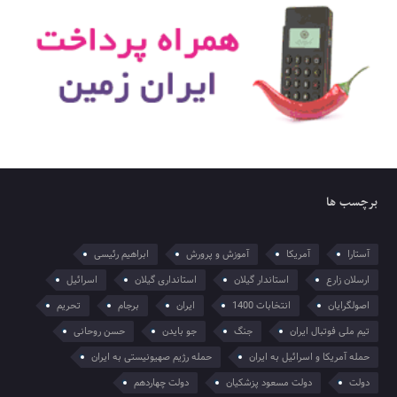
برچسب ها
آستارا
آمریکا
آموزش و پرورش
ابراهیم رئیسی
ارسلان زارع
استاندار گیلان
استانداری گیلان
اسرائیل
اصولگرایان
انتخابات 1400
ایران
برجام
تحریم
تیم ملی فوتبال ایران
جنگ
جو بایدن
حسن روحانی
حمله آمریکا و اسرائیل به ایران
حمله رژیم صهیونیستی به ایران
دولت
دولت مسعود پزشکیان
دولت چهاردهم