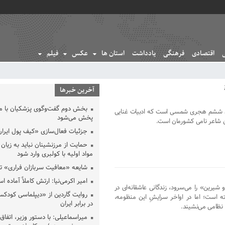
اقتصادی
فرهنگی
یادداشت
استان ها
عکس
فیلم
آخرین خبرها
بخش دوم گفت‌وگوی پزشکیان با 
ن ششم هجری شمسی است که ادبیات غنایی
پخش می‌شود
ین شاعر نامی کشورمان است.
جزئیات فعال‌سازی «کیف پول ایران
حمایت از مرزنشینان نباید به زیان 
مواد اولیه با کولبری وارد شود
شایعه «معافیت سربازان فراری» 
امیر اکرمی‌نیا: ارتش کاملاً آماده ا
یرین» را می‌سرود، زندگانی عاشقانه‌ای در
روایت گاردین از «دیپلماسی کودکس
 است؛ اما در اواخر سرایشِ این منظومه،
در برابر ایران
نظامی ‌می‌نشیند.
میراسماعیلی: با دستور وزیر، اتفاق 