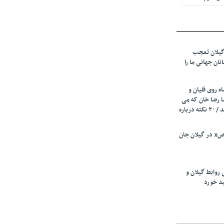
 از میزبانی
ف شد
گیلان تعجب
نهادهای حمایتی
نان جهانی ما را
 شود
 رئیسه
ه روی قلیان و
ی مشخص شد
ا رضا خان که می
رفت همه شاد بودند / ۲۰ نکته درباره
 از مراجع رسمی
” در گیلان جان
اسی ایران و
ان: کشاورزان
 روابط گیلان و
 کنند
ید خورد
تمدید مهلت اظهارنامه‌های مالیاتی سال ۱۴۰۴ تا