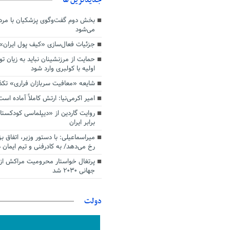
بخش دوم گفت‌وگوی پزشکیان با م
می‌شود
جزئیات فعال‌سازی «کیف پول ایران»
حمایت از مرزنشینان نباید به زیان تو
اولیه با کولبری وارد شود
شایعه «معافیت سربازان فراری» تک
امیر اکرمی‌نیا: ارتش کاملاً آماده است
روایت گاردین از «دیپلماسی کودکستا
برابر ایران
میراسماعیلی: با دستور وزیر، اتفاق ب
رخ می‌دهد/ به کادرفنی و تیم ایمان د
پرتغال خواستار محرومیت مراکش از 
جهانی ۲۰۳۰ شد
دولت