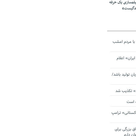
یلمسازی یک حرفه
ندگیست»
با مردم امشب
یران» اعلام
یان تولید باشد/
ی» تکذیب شد
ده است
دکستانی» ترامپ
اق بزرگی برای
ان دارم