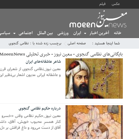
عکس
فیلم
خانه
آخرین اخبار
ایران
ورزشی
بین الملل
اجتماعی
سیاسی
شما اینجا هستید :
صفحه اصلی
برچسب زده شده با : نظامی گنجوی
بایگانی‌های نظامی گنجوی - معین نیوز - خبری تحلیلی MoeenNews
شاعر عاشقانه‌های ایران
10 مارس 2024
معین نیوز_نظامی گنجوی از شعرای قر
و عاشقانه ایرانی مدیون اشعار بی‌نظیر ا
درباره حکیم نظامی گنجوی
13 مارس 2021
معین نیوز_حکیم نظامی وقتی «خسرو و ش
کنار همسرِ محبوب خویش، آفاق، داشته
آفاق از دست می‌رود و داغِ فراقش بر دل 