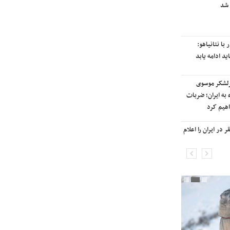
 شد
رایزنی برای بازگشت ایران به
رتبه‌بندی تایمز
با نتانیاهو:
نفتکش ایرانی «سیلی سیتی» وارد
ید ادامه یابد
آب‌های سرزمینی ایران شد
رلشکر موسوی
ادامه حملات هوایی علیه مراکزی در
 به ایران؛ ضربات
نقاط مختلف تهران/ آغاز پاسخ
هیم کرد
موشکی ایران به حملات
در ایران را اعلام
شنیده شدن صدای انفجار در برخی
شهرهای ایران

