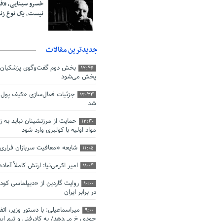
خسرو سینایی، «ف
نیست، یک نوع ز
جدیدترین مقالات
بخش دوم گفت‌وگوی پزشکیان 
12:46
پخش می‌شود
جزئیات فعال‌سازی «کیف پول ا
12:33
شد
حمایت از مرزنشینان نباید به ز
12:30
مواد اولیه با کولبری وارد شود
شایعه «معافیت سربازان فرار
11:05
امیر اکرمی‌نیا: ارتش کاملاً آما
11:04
روایت گاردین از «دیپلماسی کو
10:00
در برابر ایران
میراسماعیلی: با دستور وزیر، اتف
9:00
جودو رخ می‌دهد/ به کادرفنی و تیم ایم