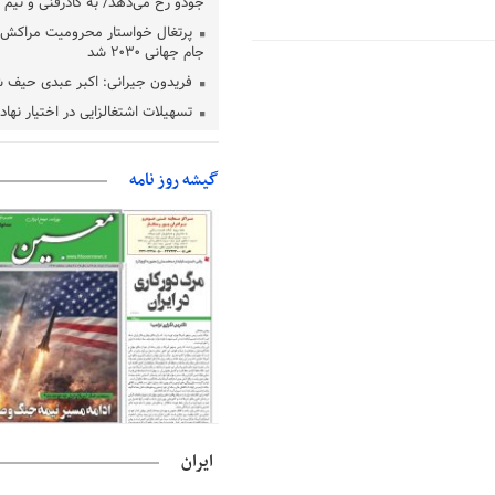
جودو رخ می‌دهد/ به کادرفنی و تیم ا
پرتغال خواستار محرومیت مراکش ا
جام جهانی ۲۰۳۰ شد
فریدون جیرانی: اکبر عبدی حیف 
تسهیلات اشتغالزایی در اختیار نها
باید براساس اولویت‌های گیلان پردا
زمان جلسه سرنوشت‌ساز هیات رئ
گیشه روز نامه
فدراسیون فوتبال با حضور قلعه‌نو
دفتر رهبر انقلاب: مطالب خارج از
فاقد سندیت است
بقائی: فضای مذاکرات فنی و سیاسی
عمان درباره تنگه هرمز، مثبت است
رئیس سازمان جهاد کشاورزی استان
گیلان نسبت به دریافت یارانه کود اقد
پایان شهریورماه
ایران