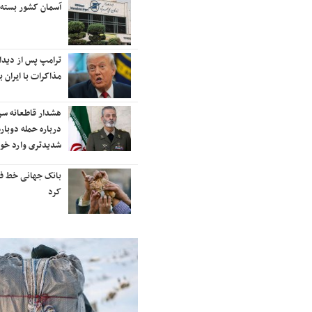
رایزنی برای بازگشت ایران به
آسمان کشور بسته
رتبه‌بندی تایمز
نفتکش ایرانی «سیلی سیتی» وارد
ترامپ پس از دیدار 
آب‌های سرزمینی ایران شد
مذاکرات با ایران با
ادامه حملات هوایی علیه مراکزی در
هشدار قاطعانه س
نقاط مختلف تهران/ آغاز پاسخ
درباره حمله دوباره
موشکی ایران به حملات
شدیدتری وارد خوا
شنیده شدن صدای انفجار در برخی
بانک جهانی خط فقر 
شهرهای ایران
کرد