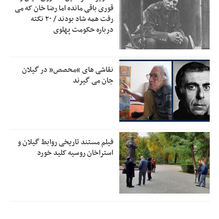
بقائی: فضای مذاکرات فنی و سیاسی ایران و عمان درباره تنگه
2:46
قوری باقی مانده اما رضا خان که می
هرمز، مثبت است
رفت همه شاد بودند / ۲۰ نکته
درباره حکومت پهلوی
رئیس سازمان جهاد کشاورزی استان: کشاورزان گیلان نسبت به
1:30
دریافت یارانه کود اقدام کنند
تمدید مهلت اظهارنامه‌های مالیاتی سال ۱۴۰۴ تا پایان شهریورماه
1:00
نقاشی های “محصص” در گیلان
جان می گیرند
فیلم مستند تاریخی روابط گیلان و
استراخان روسیه کلید خورد