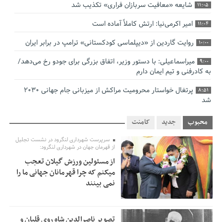
شایعه «معافیت سربازان فراری» تکذیب شد
11:05
امیر اکرمی‌نیا: ارتش کاملاً آماده است
11:04
روایت گاردین از «دیپلماسی کودکستانی» ترامپ در برابر ایران
10:00
میراسماعیلی: با دستور وزیر، اتفاق بزرگی برای جودو رخ می‌دهد/
9:00
به کادرفنی و تیم ایمان دارم
پرتغال خواستار محرومیت مراکش از میزبانی جام جهانی ۲۰۳۰
8:51
شد
فریدون جیرانی: اکبر عبدی حیف شد
8:41
محبوب
جدید
کامنت
تسهیلات اشتغالزایی در اختیار نهادهای حمایتی باید براساس
0:58
سرپرست شهرداری لنگرود در نشست تجلیل
اولویت‌های گیلان پرداخت شود
از قهرمان جهان در شهرداری لنگرود:
از مسئولین ورزش گیلان تعجب
زمان جلسه سرنوشت‌ساز هیات رئیسه فدراسیون فوتبال با حضور
2:53
میکنم که چرا قهرمانان جهانی ما را
قلعه‌نویی مشخص شد
نمی بینند
دفتر رهبر انقلاب: مطالب خارج از مراجع رسمی فاقد سندیت
2:50
است
تصویر ناصرالدین شاه روی قلیان و