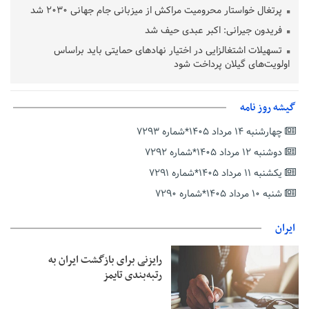
پرتغال خواستار محرومیت مراکش از میزبانی جام جهانی ۲۰۳۰ شد
فریدون جیرانی: اکبر عبدی حیف شد
تسهیلات اشتغالزایی در اختیار نهادهای حمایتی باید براساس
اولویت‌های گیلان پرداخت شود
زمان جلسه سرنوشت‌ساز هیات رئیسه فدراسیون فوتبال با حضور
قلعه‌نویی مشخص شد
گیشه روز نامه
دفتر رهبر انقلاب: مطالب خارج از مراجع رسمی فاقد سندیت است
چهارشنبه ۱۴ مرداد ۱۴۰۵*شماره ۷۲۹۳
بقائی: فضای مذاکرات فنی و سیاسی ایران و عمان درباره تنگه هرمز،
مثبت است
دوشنبه ۱۲ مرداد ۱۴۰۵*شماره ۷۲۹۲
رئیس سازمان جهاد کشاورزی استان: کشاورزان گیلان نسبت به
یکشنبه ۱۱ مرداد ۱۴۰۵*شماره ۷۲۹۱
دریافت یارانه کود اقدام کنند
شنبه ۱۰ مرداد ۱۴۰۵*شماره ۷۲۹۰
تمدید مهلت اظهارنامه‌های مالیاتی سال ۱۴۰۴ تا پایان شهریورماه
ایران
رایزنی برای بازگشت ایران به
رتبه‌بندی تایمز