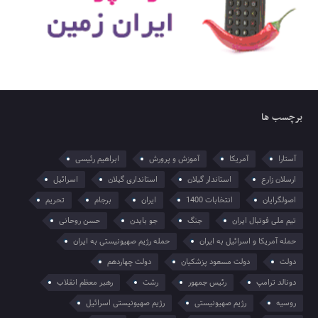
برچسب ها
آستارا
آمریکا
آموزش و پرورش
ابراهیم رئیسی
ارسلان زارع
استاندار گیلان
استانداری گیلان
اسرائیل
اصولگرایان
انتخابات 1400
ایران
برجام
تحریم
تیم ملی فوتبال ایران
جنگ
جو بایدن
حسن روحانی
حمله آمریکا و اسرائیل به ایران
حمله رژیم صهیونیستی به ایران
دولت
دولت مسعود پزشکیان
دولت چهاردهم
دونالد ترامپ
رئیس جمهور
رشت
رهبر معظم انقلاب
روسیه
رژیم صهیونیستی
رژیم صهیونیستی اسرائیل